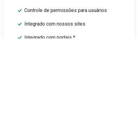
Controle de permissões para usuários
Integrado com nossos sites
Integrado com portais *
Emissão de Boleto e recibo (Verifique
bancos disponíveis em nosso site)
DIMOB
Informe de rendimento
Prestação de conta com o proprietário
Relatório detalhado para conferência
Relatórios gerenciais
Movimento de caixa